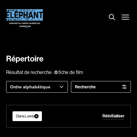
Menu
Explorer le répertoire
Projections
Entrevues
Nouvelles
Répertoire
À propos
Résultat de recherche :
0
fiche de film
Dossiers
Trier
Recherche
Comment louer un film ?
par
Contact
FAQ
Réinitialiser
About us
Diana Lewis