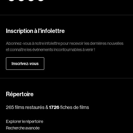
Romantiques
Science-fiction
Sports
Thrillers
Western
Inscription à l'infolettre
Décennies
Abonnez-vous à notre infolettre pour recevoir les dernières nouvelles
et connaître les événements incontournables à venir !
1920
1930
Inscrivez-vous
1940
1950
1960
1970
1980
1990
2000
2010
Répertoire
2020
265 films restaurés &
1726
fiches de films
Réalisateur
Explorer le répertoire
Recherche avancée
(Daniel Grou) Podz
Absa Moussa Sene