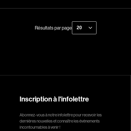
Indépendants
Recherche par mots-clés
Musicaux
Films, personnes, entrevues, bandes annonces ...
Romantiques
Résultats par page
Sports
Western
Décennies
1920
1940
1960
Inscription à l'infolettre
1980
2000
Abonnez-vous à notre infolettre pour recevoir les
2020
dernières nouvelles et connaître les événements
incontournables à venir !