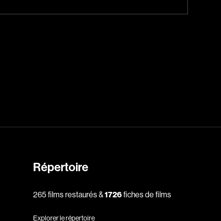
Jeunesse
Policiers
Science-fiction
Thrillers
1930
1950
1970
Répertoire
1990
2010
265 films restaurés &
1726
fiches de films
Explorer le répertoire