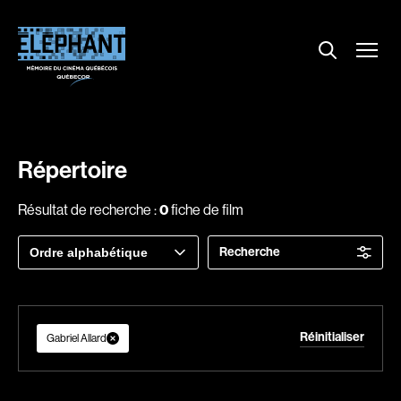
Menu
Explorer le répertoire
Projections
Entrevues
Nouvelles
Répertoire
À propos
Résultat de recherche :
0
fiche de film
Dossiers
Trier
Recherche
Comment louer un film ?
par
Contact
FAQ
About us
Réinitialiser
Gabriel Allard