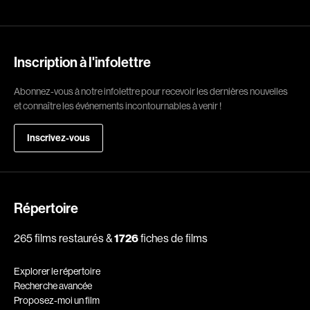
Romantiques
Science-fiction
Sports
Thrillers
Western
Inscription à l'infolettre
Décennies
Abonnez-vous à notre infolettre pour recevoir les dernières nouvelles
et connaître les événements incontournables à venir !
1920
1930
1940
1950
Inscrivez-vous
1960
1970
1980
1990
2000
2010
Répertoire
2020
265 films restaurés &
1726
fiches de films
Réalisateur
Explorer le répertoire
(Daniel Grou) Podz
Absa Moussa Sene
Recherche avancée
Adam Camil
Adam Mark
Proposez-moi un film