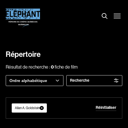
Menu
Explorer le répertoire
Projections
Entrevues
Nouvelles
Répertoire
À propos
Résultat de recherche :
0
fiche de film
Dossiers
Trier
Recherche
Comment louer un film ?
par
Contact
FAQ
About us
Réinitialiser
Allan A. Goldstein