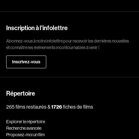
Romantiques
Science-fiction
Sports
Thrillers
Western
Inscription à l'infolettre
Décennies
Abonnez-vous à notre infolettre pour recevoir les dernières nouvelles
et connaître les événements incontournables à venir !
1920
1930
1940
1950
Inscrivez-vous
1960
1970
1980
1990
2000
2010
Répertoire
2020
265 films restaurés &
1726
fiches de films
Réalisateur
Explorer le répertoire
(Daniel Grou) Podz
Absa Moussa Sene
Recherche avancée
Adam Camil
Adam Mark
Proposez-moi un film