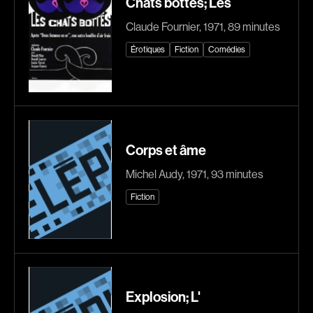
Chats bottés; Les
Romantiques
Science-fiction
Claude Fournier, 1971, 89 minutes
Sports
Thrillers
Érotiques
Fiction
Comédies
Western
Décennies
1920
1930
Corps et âme
1940
1950
1960
1970
Michel Audy, 1971, 93 minutes
1980
1990
Fiction
2000
2010
2020
Réalisateur
Explosion; L'
(Daniel Grou) Podz
Absa Moussa Sene