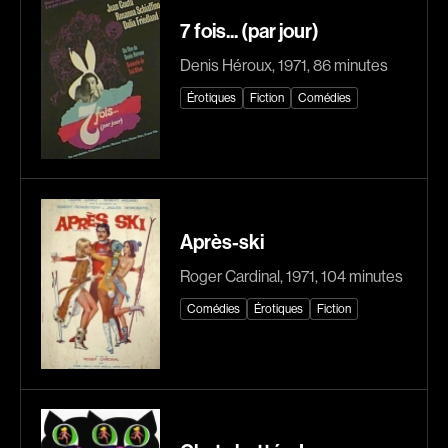
7 fois... (par jour)
Explorer par
Denis Héroux, 1971, 86 minutes
Genres
Érotiques
Fiction
Comédies
Action
Amateurs
Animation
Art
Aventure
Biographiques
Comédies
Comédies musicales
Après-ski
Documentaires
Drames
Roger Cardinal, 1971, 104 minutes
Érotiques
Étudiants
Comédies
Érotiques
Fiction
Famille
Fantastiques
Fiction
Guerre
Historiques
Horreur
Indépendants
Jeunesse
Musicaux
Policiers