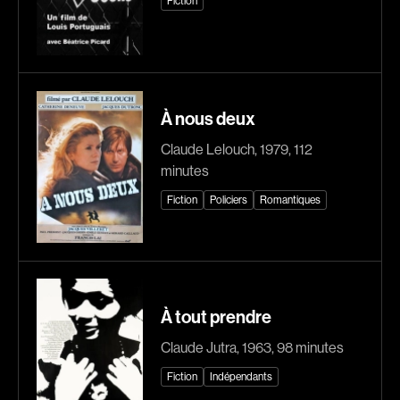
Fiction
Romantiques
Science-fiction
Sports
Thrillers
Western
À nous deux
Décennies
Claude Lelouch, 1979, 112
1920
1930
minutes
1940
1950
Fiction
Policiers
Romantiques
1960
1970
1980
1990
2000
2010
2020
À tout prendre
Claude Jutra, 1963, 98 minutes
Réalisateur
Fiction
Indépendants
(Daniel Grou) Podz
Absa Moussa Sene