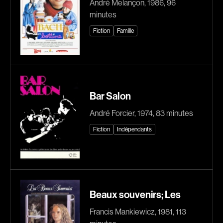
André Melançon, 1986, 96
Caron-Guay Hubert
Carré Louise
minutes
Carrier Louis-Georges
Carrière Bruno
Fiction
Famille
Carrière Marcel
Carter Peter
Carthew KC
Castillo Nardo
Castravelli Claude
Cayer Marc
Cayrol Jean
Chabot Mario
Bar Salon
Chabot Jean
Chabot Catherine
André Forcier, 1974, 83 minutes
Chabrol Claude
Champagne Monique
Fiction
Indépendants
Champagne Louis
Charbonneau Mélanie
Charlebois Lyne
Chartrand Alexandre
Chartrand Alain
Chetwynd Lionel
Chevigny Pier-Philippe
Chica Patricia
Beaux souvenirs; Les
Chicoine Alain
Chif Junna
Francis Mankiewicz, 1981, 113
Chila Dominique
Chokri Monia