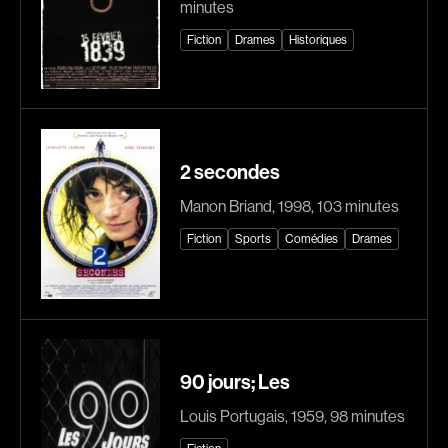
minutes
Explorer par
Fiction
Drames
Historiques
Genres
Action
Amateurs
Animation
Art
2 secondes
Aventure
Biographiques
Manon Briand, 1998, 103 minutes
Comédies
Comédies musicales
Fiction
Sports
Comédies
Drames
Documentaires
Drames
Érotiques
Étudiants
Famille
Fantastiques
Fiction
Guerre
90 jours; Les
Historiques
Horreur
Indépendants
Jeunesse
Louis Portugais, 1959, 98 minutes
Musicaux
Policiers