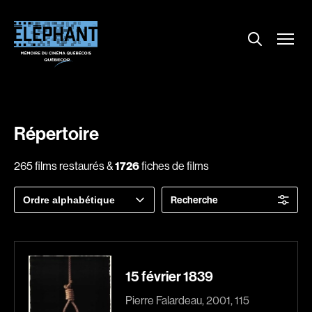
Menu
Explorer le répertoire
Projections
Entrevues
Nouvelles
Répertoire
À propos
265 films restaurés &
1726
fiches de films
Dossiers
Trier
Recherche
Comment louer un film ?
par
Contact
FAQ
About us
15 février 1839
Pierre Falardeau, 2001, 115