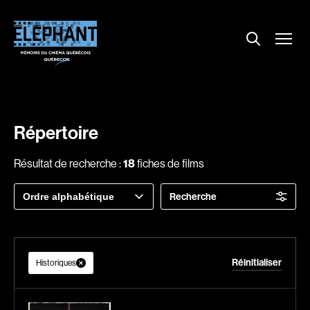
Menu
Explorer le répertoire
Projections
Entrevues
Nouvelles
Répertoire
À propos
Résultat de recherche :
18
fiches de films
Dossiers
Trier
Recherche
Comment louer un film ?
par
Contact
FAQ
Réinitialiser
About us
Historiques