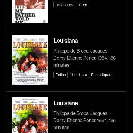
Historiques
Fiction
Arson Ann
Asselin Olivier
Asselin Jean-François
Attenborough Richard
Aubert Robin
Aubin David
Aubry François
Audy Michel
Louisiana
Aurtenèche Albéric
Ayotte Zachary
Philippe de Broca, Jacques
Azzopardi Mario
Baillargeon Paule
Demy, Étienne Périer, 1984, 186
Baldi Gian Vittorio
Ball Ara
minutes
Barabé Charles
Barbancourt Marie Ange
Fiction
Historiques
Romantiques
Barbeau Paul
Barbeau Manon
Barbeau-Lavalette Anaïs
Baric Nancy
Barichello Rudy
Baril Céline
Louisiane
Barilliet France
Barnaby Jeff
Philippe de Broca, Jacques
Barrilliet Fabrice
Baruchel Jay
Demy, Étienne Périer, 1984, 186
minutes
Barzman Paolo
Bastien Pierre