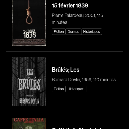
15 février 1839
Explorer par
Pierre Falardeau, 2001, 115
minutes
Genres
Fiction
Drames
Historiques
Action
Amateurs
Animation
Art
Aventure
Biographiques
Comédies
Comédies musicales
Brûlés; Les
Documentaires
Drames
Bernard Devlin, 1959, 110 minutes
Érotiques
Étudiants
Fiction
Historiques
Famille
Fantastiques
Fiction
Guerre
Historiques
Horreur
Indépendants
Jeunesse
Musicaux
Policiers