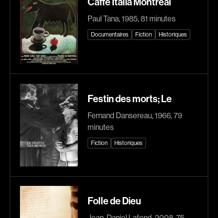
Caffè Italia Montréal
Romantiques
Science-fiction
Paul Tana, 1985, 81 minutes
Sports
Thrillers
Documentaires
Fiction
Historiques
Western
Décennies
1920
1930
Festin des morts; Le
1940
1950
Fernand Dansereau, 1966, 79
1960
1970
minutes
1980
1990
Fiction
Historiques
2000
2010
2020
Réalisateur
Folle de Dieu
(Daniel Grou) Podz
Absa Moussa Sene
Jean-Daniel Lafond, 2008, 75